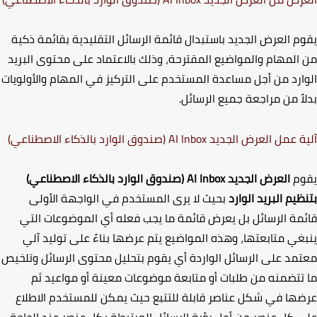
م العرض الجديد باستبدال قائمة الرسائل التقليدية بقائمة ذكية
المهام والمواضيع المقترحة
،
وذلك بالاعتماد على محتوى البريد
ارد من أجل مساعدة المستخدم على التركيز في المهام والأولويات
اً من مراجعة جميع الرسائل.
ة عمل العرض الجديد
AI Inbox
(صندوق الوارد بالذكاء الاصطناعي)
وم
العرض الجديد
AI Inbox
(صندوق الوارد بالذكاء الاصطناعي)
ظيم البريد الوارد
بحيث لا يرى المستخدم في الواجهة الأولى
مة الرسائل بل يعرض قائمة ما يجب فعله
أي الموضوعات التي
غي متابعتها
،
وهذه المواضيع يتم عرضها بناءً على توليد آلي
مد على الرسائل الواردة أي يقوم بتحليل محتوى الرسائل وتلخيص
تتضمنه من طلبات أو متابعة موضوعات معينة أو مواعيد ثم
ها في شكل عناصر قابلة للتتبع حيث يمكن للمستخدم الاطلاع