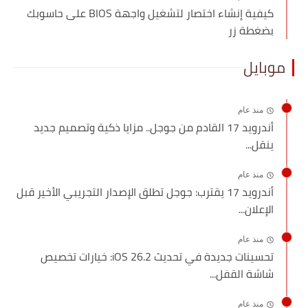
كيفية إنشاء اختصار لتشغيل واجهة BIOS على حاسوبك
بضغطة زر
موبايل
منذ عام
أندرويد 17 القادم من جوجل.. مزايا ذكية وتصميم جديد
ينقل...
منذ عام
أندرويد 17 يقترب: جوجل تطلق الإصدار التجريبي الأخير قبل
الإعلان...
منذ عام
تحسينات جديدة في تحديث iOS 26.2: خيارات تخصيص
شاشة القفل...
منذ عام