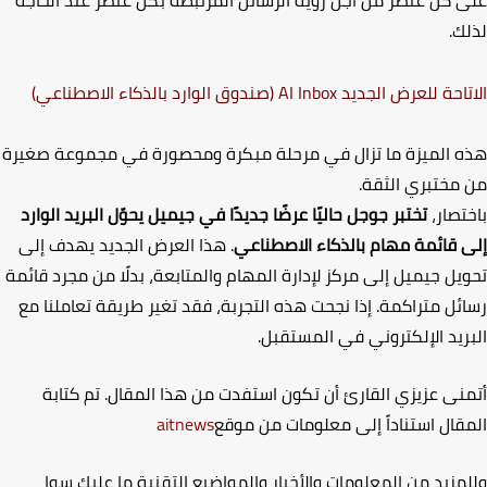
 كل عنصر من أجل رؤية الرسائل المرتبطة بكل عنصر عند الحاجة
ك.
تاحة للعرض الجديد
AI Inbox
(صندوق الوارد بالذكاء الاصطناعي)
 الميزة ما تزال في مرحلة مبكرة ومحصورة في مجموعة صغيرة
مختبري الثقة.
تصار،
تختبر جوجل حاليًا عرضًا جديدًا في جيميل يحوّل البريد الوارد
 قائمة مهام بالذكاء الاصطناعي
. هذا العرض الجديد يهدف إلى
يل جيميل إلى مركز لإدارة المهام والمتابعة، بدلًا من مجرد قائمة
ئل متراكمة. إذا نجحت هذه التجربة، فقد تغير طريقة تعاملنا مع
ريد الإلكتروني في المستقبل
.
نى عزيزي القارئ أن تكون استفدت من هذا المقال. تم كتابة
قال استناداً إلى معلومات من موقع
aitnews
مزيد من المعلومات والأخبار والمواضيع التقنية ما عليك سوا