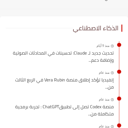
الذكاء الاصطناعي
منذ 9 أيام
تحديث جديد لـ Claude: تحسينات في المحادثات الصوتية
وإضافة دعم...
منذ عام
إنفيديا تؤكد إطلاق منصة Vera Rubin في الربع الثالث
من...
منذ عام
منصة Codex تصل إلى تطبيقChatGPT : تجربة برمجية
متكاملة من...
منذ عام