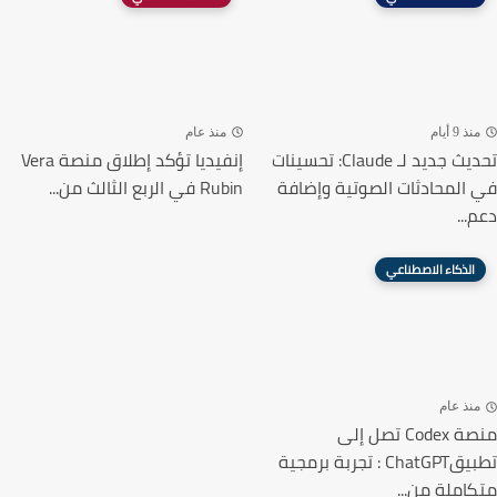
ذ 9 أيام
منذ عام
تحديث جديد لـ Claude: تحسينات
إنفيديا تؤكد إطلاق منصة Vera
المحادثات الصوتية وإضافة
Rubin في الربع الثالث من...
...
الذكاء الاصطناعي
نذ عام
منصة Codex تصل إلى
تطبيقChatGPT : تجربة برمجية
املة من...