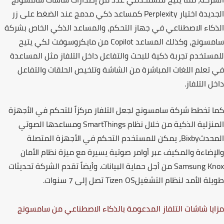
ديدة اختيار
Perplexity
كمساعد ذكي مدمج عند الضغط على زر
كاء الاصطناعي في جهاز التحكم
،
والمساعد الذكي الخاص بشركة
مسونج
،
وكذلك المساعد
Copilot
من مايكروسوفت لكي يتيح
ستخدم تجربة ذكية للبحث والتفاعل داخل التلفاز مثل المساعدة
تعلم اللغات المباشرة من الشاشة وتلخيص الحلقات والتفاعل
ل التلفاز.
 تخطط شركة سامسونج لجعل التلفاز مركزاً للتحكم في الأجهزة
نزلية الذكية من خلال نظام
SmartThings
ومساعدها الصوتي
حدث
Bixby
،
يمكن للمستخدم التحكم في الأجهزة المتصلة
إضاءة والمكيف عبر أوامر صوتية يسيرة مع ميزة نظام الأمان
Samsung K
من أجل حماية البيانات. وأيضاً تقدم الشركة تحديثات
لة الأمد لنظام التشغيل
Tizen OS
تصل إلى 7 سنوات.
يا شاشات التلفاز المدعومة بالذكاء الاصطناعي من سامسونج