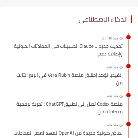
الذكاء الاصطناعي
منذ 10 أيام
تحديث جديد لـ Claude: تحسينات في المحادثات الصوتية
وإضافة دعم...
منذ عام
إنفيديا تؤكد إطلاق منصة Vera Rubin في الربع الثالث
من...
منذ عام
منصة Codex تصل إلى تطبيقChatGPT : تجربة برمجية
متكاملة من...
منذ عام
نماذج صوتية جديدة من OpenAI تمهد لعصر المحادثات