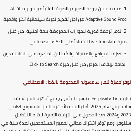
ميزة تحسين جودة الصورة والصوت تلقائباً عبر خوارزميات
AI
Adaptive Sound Pro
من أجل تقديم تجربة سينمائية أكثر واقعية.
توفر ترجمة فورية للحوارات المعروضة بلغة أجنبية
،
من خلال
يزة
Live Translate
اعتماداً على الذكاء الاصطناعي.
تعرَف المواقع والمنتجات والمُمثلين الظاهرة على الشاشة دون
لحاجة لإيقاف العرض من خلال ميزة
Click to Search
.
رأجهزة تلفاز سامسونج المدعومة بالذكاء الاصطناعي
بيق
Perplexity TV
متوفر حالياً في جميع أجهزة تلفاز شركة
سونج لعام 2025
،
أما بالنسبة لأجهزة تلفاز سامسونج لعامي
و2024
بعد الحصول على الترقية الأخيرة لنظام التشغيل
وفر
.
ومع توفر اشتراك مجاني لجميع المستخدمين لمدة سنة في