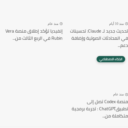
ذ 10 أيام
منذ عام
تحديث جديد لـ Claude: تحسينات
إنفيديا تؤكد إطلاق منصة Vera
المحادثات الصوتية وإضافة
Rubin في الربع الثالث من...
...
الذكاء الاصطناعي
نذ عام
منصة Codex تصل إلى
تطبيقChatGPT : تجربة برمجية
املة من...