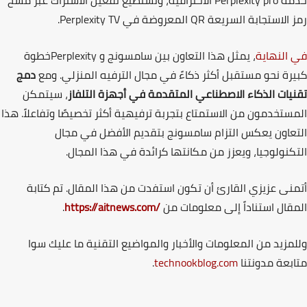
مة
Perplexity pro
الاحترافية
،
وتستطيع تفعيل الاشتراك عبر مسح
 الاستجابة السريعة
QR
المعروضة في
Perplexity TV
.
النهاية
، يمثل هذا التعاون بين سامسونج و
Perplexity
خطوة
رة نحو مستقبل أكثر ذكاءً في مجال الترفيه المنزلي. ومع
دمج
يات الذكاء الاصطناعي المتقدمة في أجهزة التلفاز
، سيتمكن
ستخدمون من الاستمتاع بتجربة ترفيهية أكثر تخصيصًا وتفاعلاً. هذا
عاون يعكس التزام سامسونج بتقديم الأفضل في مجال
كنولوجيا، ويعزز من مكانتها كرائدة في هذا المجال.
نى عزيزي القارئ أن تكون استفدت من هذا المقال. تم كتابة
قال استناداً إلى معلومات من
https://aitnews.com/
.
مزيد من المعلومات والأخبار والمواضيع التقنية ما عليك سوا
بعة مدونتنا
technookblog.com
.