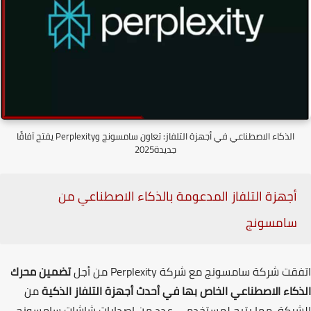
الذكاء الاصطناعي في أجهزة التلفاز: تعاون سامسونج وPerplexity يفتح آفاقًا
جديدة2025
أجهزة التلفاز المدعومة بالذكاء الاصطناعي من
سامسونج
قت شركة سامسونج مع شركة
Perplexity
من أجل
تضمين محرك
كاء الاصطناعي الخاص بها في أحدث أجهزة التلفاز الذكية
من
ركة
،
مما يتيح لمستخدمي عدد من إصدارات شاشات سامسونج