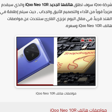
كة
iQoo
سوف تطلق
هاتفها الجديد
iQoo Neo 10R
والذي سيقدم
جاً قوياً من الأداء والتصميم الأنيق والجذاب
، حيث سيتم إطلاقهً في
ند قريباً. في مقال اليوم عزيزي القارئ سنتحدث عن مواصفات
تف
iQoo Neo 10R
وسعره.
مواصفات هاتف iQoo Neo 10R
مواصفات هاتف
iQoo Neo 10R