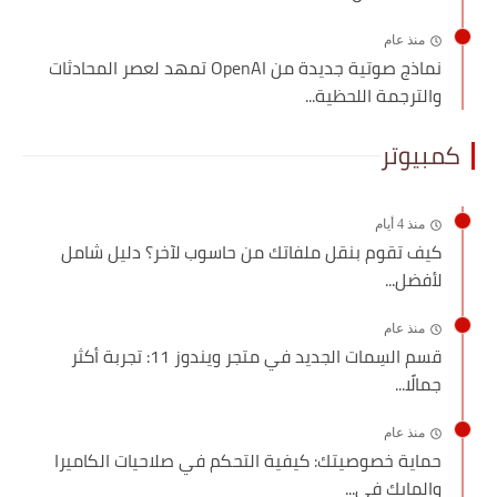
منذ عام
نماذج صوتية جديدة من OpenAI تمهد لعصر المحادثات
والترجمة اللحظية...
كمبيوتر
منذ 4 أيام
كيف تقوم بنقل ملفاتك من حاسوب لآخر؟ دليل شامل
لأفضل...
منذ عام
قسم السِمات الجديد في متجر ويندوز 11: تجربة أكثر
جمالًا...
منذ عام
حماية خصوصيتك: كيفية التحكم في صلاحيات الكاميرا
والمايك في...