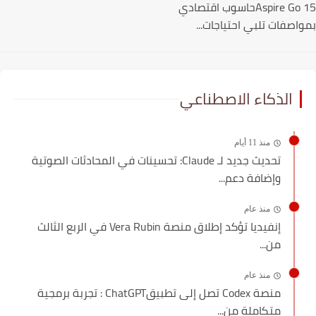
Aspire Go 15حاسوب اقتصادي
اصفات تلبي احتياجات...
الذكاء الاصطناعي
منذ 11 أيام
تحديث جديد لـ Claude: تحسينات في المحادثات الصوتية
وإضافة دعم...
منذ عام
إنفيديا تؤكد إطلاق منصة Vera Rubin في الربع الثالث
من...
منذ عام
منصة Codex تصل إلى تطبيقChatGPT : تجربة برمجية
متكاملة من...