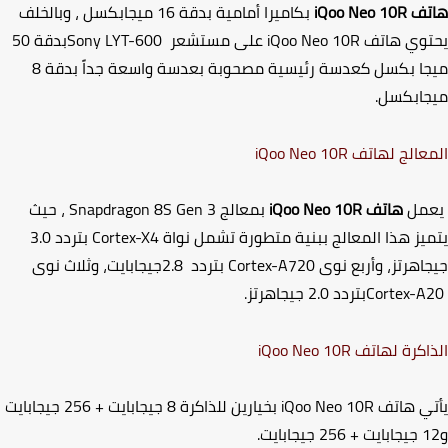
تف
iQoo Neo 10R
بكاميرا أمامية بدقة 16 ميجابكسل ، وبالخلف
وي هاتف
iQoo Neo 10R
على مستشعر
Sony LYT-600
بدقة 50
ميجا بكسل كعدسة رئيسية مصحوبة بعدسة واسعة جداً بدقة 8
ابكسل.
عالج لهاتف
iQoo Neo 10R
مل
هاتف
iQoo Neo 10R
بمعالج
Snapdragon 8S Gen 3
، حيث
يز هذا المعالج ببنية متطورة تشمل نواة
Cortex-X4
بتردد
3.0
اهرتز، وأربع نوى
Cortex-A720
بتردد
2.8
جيجابايت، وثلاث نوى
Cortex-
بتردد
2.0
جيجاهرتز.
اكرة لهاتف
iQoo Neo 10R
ي هاتف
iQoo Neo 10R
بخيارين للذاكرة 8 جيجابايت + 256 جيجابايت