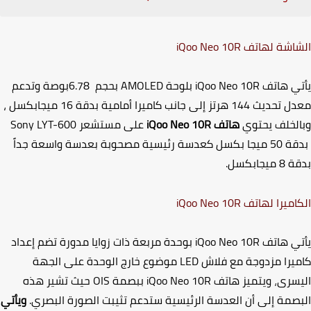
اشة لهاتف
iQoo Neo 10R
ي هاتف
iQoo Neo 10R
بلوحة
AMOLED
بحجم
6.78
بوصة وتدعم
معدل تحديث 144 هرتز إلى جانب كاميرا أمامية بدقة 16 ميجابكسل ،
لخلف يحتوي
هاتف
iQoo Neo 10R
على مستشعر
Sony LYT-600
بدقة 50 ميجا بكسل كعدسة رئيسية مصحوبة بعدسة واسعة جداً
يجابكسل.
اميرا لهاتف
iQoo Neo 10R
ي هاتف
iQoo Neo 10R
بوحدة مربعة ذات زوايا مدورة تضم إعداد
يرا مزدوجة مع فلاش
LED
موضوع خارج الوحدة على الجهة
سرى
،
ويتميز هاتف
iQoo Neo 10R
ببصمة
OIS
حيث تشير هذه
صمة إلى أن العدسة الرئيسية ستدعم تثيبت الصورة البصري.
ويأتي