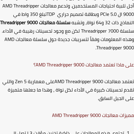
 تلبية احتياجات المستخدمين. وتدعم معالجات
AMD Threadripper
90
ال
PCle 5.0
وبطاقة تصميم حراري
TDP
تبلغ 350 واط في
ج ذات 32 و64 نواة،
وتشبه
سلسلة معالجات
Threadripper 9000
سلة
Threadripper 7000
لكن مع وجود تحسينات رهيبة في الأداء.
ه المعلومات وفقاً لتسريبات جديدة حول سلسلة معالجات
AMD
.
Threadripper 9
 ماذا تعتمد معالجات
AMD Threadripper 9000
؟
مد معالجات
AMD Threadripper 9000
على معمارية
Zen 5
والتي
م تحسينات كبيرة في الأداء لكل نواة
،
وهذا ما جعلها متميزة
 الجيل السابق.
زات معالجات
AMD Threadripper 9000
تحتوي هذه المعالجات على ذاكرة تخزين مؤقت
L3
تصل إلى