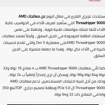
حدث عزيزي القارئ في مقال اليوم
عن معالجات
AMD
Threadripper 9
التي ستُعيد تعريف الأداء في الحواسيب عالية
داء لأنها تمتلك مواصفات تقنية قوية
،
وتحافظ على نفس
هلاك الطاقة الموجودة في الجيل السابق
،
وأيضاً تعتمد معالجات
AMD Threadripper 9
على معمارية
Zen 5
والتي تقدم تحسينات
رة في الأداء لكل نواة
،
وهذا ما جعلها متميزة على الجيل
ابق.
 تأتي معالجات
AMD Threadripper 9000
ب 4 نماذج 16 نواة و32
اة و96 نواة
،
ويمكن أن نرى إصداراً إضافياً ب 24 نواة
،
ك من أجل تلبية احتياجات المستخدمين. تدعم معالجات
AMD
Threadripper 9
ال
PCle 5.0
وبطاقة تصميم حراري
TDP
تبلغ 350
ي النماذج ذات 32 و64 نواة.