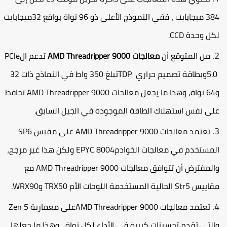
3 ميجابايت
،
ففي النموذج الأعلى ذو 96 نواة بواقع 32ميجابايت
كل وحدة
CCD
.
من المتوقع أن
معالجات
AMD Threadripper 9000
تدعم ال
PCle
5.
وبطاقة تصميم حراري
TDP
تبلغ 350 واط في النماذج ذات 32
نواة،
وهذا ما يجعل معالجات
AMD Threadripper 9000
تحافظ
لى نفس استهلاك الطاقة الموجودة في الجيل السابق.
تعتمد معالجات
AMD Threadripper 9000
على مقبس
SP6
لمستخدم في معالجات الخوادم
EPYC 8004
ولكن هذا غير مرجح
،
المفترض أن تتوافق معالجات
AMD Threadripper 9000
مع
قاييس
Str5
الحالية المستخدمة اللوحات الأم
TRX50
و
WRX90
.
تعتمد معالجات
AMD Threadripper 9000
على معمارية
Zen 5
التي تقدم تحسينات كبيرة في الأداء لكل نواة
،
وهذا ما جعلها