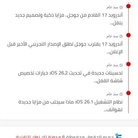
منذ عام
أندرويد 17 القادم من جوجل.. مزايا ذكية وتصميم جديد
ينقل...
منذ عام
أندرويد 17 يقترب: جوجل تطلق الإصدار التجريبي الأخير قبل
الإعلان...
منذ عام
تحسينات جديدة في تحديث iOS 26.2: خيارات تخصيص
شاشة القفل...
منذ عام
نظام التشغيل iOS 26.1: ماذا سيجلب من مزايا جديدة
لهواتف...
جميع الحقوق محفوظة ©
مدونة تك نوك للتقنية