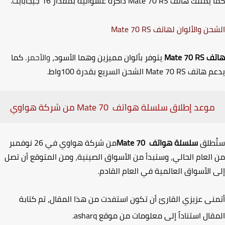
 يمتلك هاتف
Mate 70 RS
ذاكرة عشوائية بمقدار 16 جيجابايت.
حن والألوان لهاتف
Mate 70 RS
تف
Mate 70 RS
يتوفر بألوان مميزين وهما الأسود،
والأحمر
. كما
م هاتف
Mate 70 RS
الشحن السريع بقدرة 100واط.
موعد إطلاق سلسلة هواتف
Mate 70
من شركة هواوي
ُطلق
سلسلة هواتف
Mate 70
من شركة هواوي في 26 نوفمبر
العام الحالي
،
وستبدأ من الأسواق الصينية
،
ومن المتوقع أن تصل
 الأسواق العالمية في العام القادم.
نى عزيزي القارئ أن تكون استفدت من هذا المقال، تم كتابة
قال استناداً إلى معلومات من موقع
asharq
.