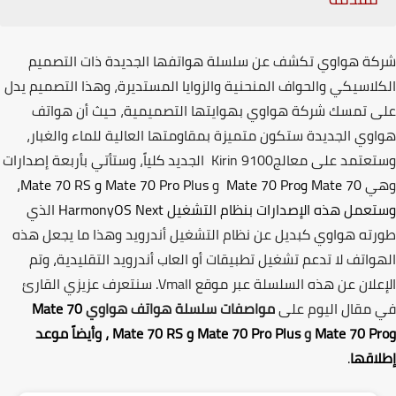
ة هواوي تكشف عن سلسلة هواتفها الجديدة ذات التصميم
لاسيكي والحواف المنحنية والزوايا المستديرة، وهذا التصميم يدل
 تمسك شركة هواوي بهوايتها التصميمية، حيث أن هواتف
وي الجديدة ستكون متميزة بمقاومتها العالية للماء والغبار
،
عتمد على معالج
Kirin 9100
الجديد كلياً، وستأتي بأربعة إصدارات
ي
Mate 70
و
Mate 70 Pro
و
Mate 70 Pro Plus
و
Mate 70 RS
،
عمل هذه الإصدارات بنظام التشغيل
HarmonyOS Next
الذي
ته هواوي كبديل عن نظام التشغيل أندرويد وهذا ما يجعل هذه
واتف لا تدعم تشغيل تطبيقات أو العاب أندرويد التقليدية
،
وتم
علان عن هذه السلسلة عبر موقع
Vmall
.
سنتعرف عزيزي القارئ
مقال اليوم على
مواصفات سلسلة هواتف هواوي
Mate 70
Mate 70 P
و
Mate 70 Pro Plus
و
Mate 70 RS
،
وأيضاً موعد
اقها
.