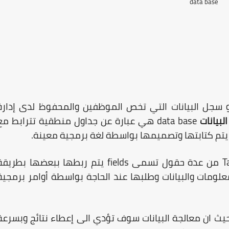
data base
جل البيانات التي تخص الموظفين والمحفوظ لدى إدارة
لبيانات
data base هي عبارة عن جداول منطقية تترابط مع
يتم كتابتها وتصميمها بواسطة لغة برمجية معينة.
T
من عدة حقول تسمى
fields
يتم ربطها ببعضها بطريقة
مات والبيانات وطلبها عند الحاجة بواسطة أوامر برمجية
، حيث ان معالجة البيانات سوف تؤدي الى إعطاء نتائج وبسرعة