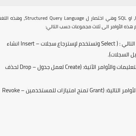
، او
SQL
وهي اختصار ل
Structured Query Language
، وهذه اللغة
هذه الأوامر الى ثلاث مجموعات حسب التالي:
تالي : (
Select
وتستخدم لإسترجاع سجلات –
Insert
انشاء
ل السجلات).
يمات والأوامر الآتية: (
Create
لعمل جدول –
Drop
لحذف
امر التالية: (
Grant
تمنح امتيازات للمستخدمين –
Revoke