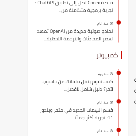
منصة Codex تصل إلى تطبيقChatGPT :
تجربة برمجية متكاملة من...
منذ عام
نماذج صوتية جديدة من OpenAI تمهد
لعصر المحادثات والترجمة اللحظية...
كمبيوتر
منذ يوم
كيف تقوم بنقل ملفاتك من حاسوب
لآخر؟ دليل شامل لأفضل...
منذ عام
قسم السِمات الجديد في متجر ويندوز
11: تجربة أكثر جمالًا...
منذ عام