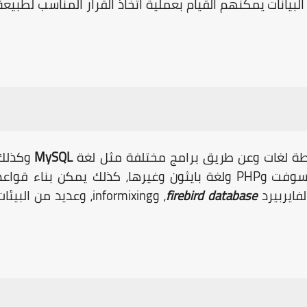
لبيانات يمكنهم القيام بعملية اتخاذ القرار المناسب لطبيعة
ة لغات وعن طريق برامج مختلفة مثل لغة
MySQL
وكذلك
وسوفت و
PHP
ولغة بايثون وغيرها، كذلك يمكن بناء قواعد
فايربيرد
firebird database
، و
informixing
، وعديد من البيئات