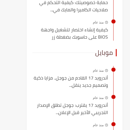
حماية خصوصيتك: كيفية التحكم في
صلاحيات الكاميرا والمايك في...
منذ عام
كيفية إنشاء اختصار لتشغيل واجهة
BIOS على حاسوبك بضغطة زر
موبايل
منذ عام
أندرويد 17 القادم من جوجل.. مزايا ذكية
وتصميم جديد ينقل...
منذ عام
أندرويد 17 يقترب: جوجل تطلق الإصدار
التجريبي الأخير قبل الإعلان...
منذ عام